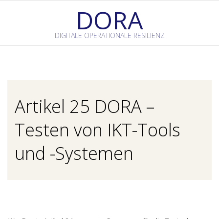
Skip
DORA
to
content
DIGITALE OPERATIONALE RESILIENZ
Primary
Navigation
Menu
Artikel 25 DORA –
Testen von IKT-Tools
und -Systemen