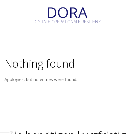
Skip
DORA
to
content
DIGITALE OPERATIONALE RESILIENZ
Primary
Navigation
Menu
Nothing found
Apologies, but no entries were found.