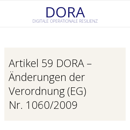
Skip
DORA
to
content
DIGITALE OPERATIONALE RESILIENZ
Primary
Navigation
Menu
Artikel 59 DORA –
Änderungen der
Verordnung (EG)
Nr. 1060/2009