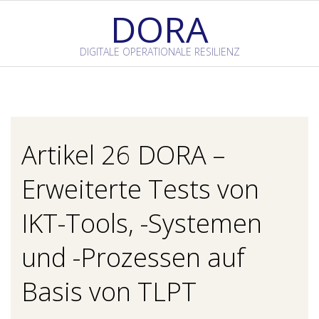
Skip
DORA
to
content
DIGITALE OPERATIONALE RESILIENZ
Primary
Navigation
Menu
Artikel 26 DORA –
Erweiterte Tests von
IKT-Tools, -Systemen
und -Prozessen auf
Basis von TLPT