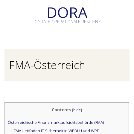
Skip
DORA
to
content
DIGITALE OPERATIONALE RESILIENZ
Primary
Navigation
Menu
FMA-Österreich
Contents
[
hide
]
Österreichische Finanzmarktaufsichtsbehörde (FMA)
FMA-Leitfaden IT-Sicherheit in WPDLU und WPF