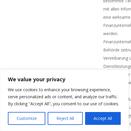
bestimmte Tei
mit allen Info
eine wirksame
Finanzunterne
werden.
Finanzunterne
Behörde zeitna
Vereinbarung 
Dienstleistung
oder wichtiger
We value your privacy
dass eine Funkt
We use cookies to enhance your browsing experience,
geworden ist.
serve personalized ads or content, and analyze our traffic.
(4) Vor Abschlu
By clicking "Accept All", you consent to our use of cookies.
Vereinbarung 
Dienstleistun
Customize
Reject All
Accept All
a) beurteilen, 