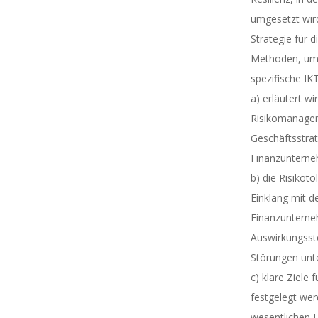
umgesetzt wird
Strategie für d
Methoden, um 
spezifische IKT
a) erläutert wi
Risikomanage
Geschäftsstrat
Finanzunterne
b) die Risikoto
Einklang mit d
Finanzunterne
Auswirkungssto
Störungen unte
c) klare Ziele 
festgelegt wer
wesentlichen L