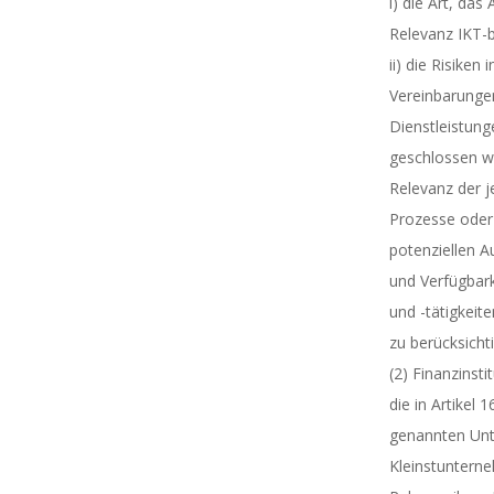
i) die Art, da
Relevanz IKT-
ii) die Risiken 
Vereinbarunge
Dienstleistunge
geschlossen wu
Relevanz der j
Prozesse oder
potenziellen A
und Verfügbark
und -tätigkeit
zu berücksichti
(2) Finanzinst
die in Artikel 
genannten Un
Kleinstuntern