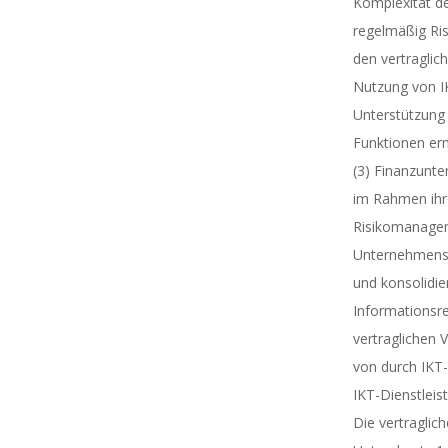
Komplexität d
regelmäßig Ri
den vertraglic
Nutzung von I
Unterstützung 
Funktionen erm
(3) Finanzunte
im Rahmen ihr
Risikomanage
Unternehmense
und konsolidie
Informationsreg
vertraglichen 
von durch IKT-D
IKT-Dienstleis
Die vertragli