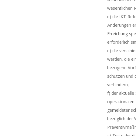
wesentlichen R
d) die IKT-Ref
Änderungen erl
Erreichung spe
erforderlich si
e) die versch
werden, die e
bezogene Vorfä
schützen und 
verhindern;
f) der aktuelle
operationalen 
gemeldeter sc
bezüglich der 
Präventivmaßn
g) Tests der di