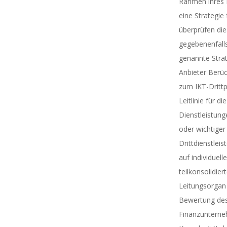
Rahmen ihres
eine Strategie 
überprüfen di
gegebenenfalls 
genannte Stra
Anbieter Berüc
zum IKT-Drittp
Leitlinie für d
Dienstleistung
oder wichtiger
Drittdienstleis
auf individuel
teilkonsolidier
Leitungsorgan 
Bewertung des
Finanzuntern