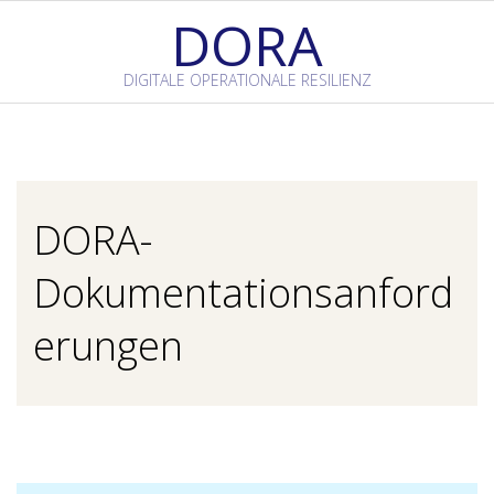
Skip
DORA
to
content
DIGITALE OPERATIONALE RESILIENZ
Primary
Navigation
Menu
DORA-
Dokumentationsanford
erungen