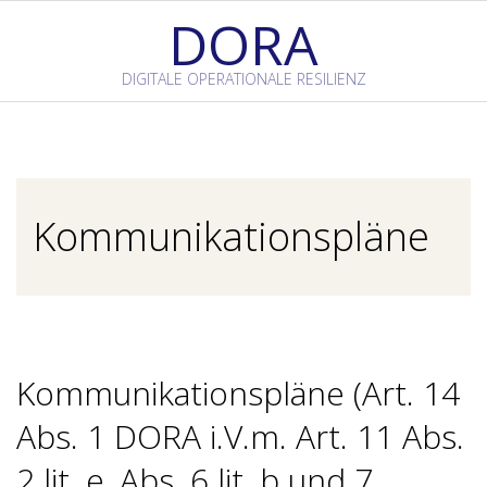
Skip
DORA
to
content
DIGITALE OPERATIONALE RESILIENZ
Primary
Navigation
Menu
Kommunikationspläne
Kommunikationspläne (Art. 14
Abs. 1 DORA i.V.m. Art. 11 Abs.
2 lit. e, Abs. 6 lit. b und 7