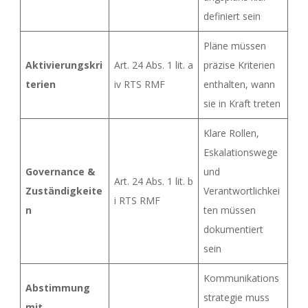
definiert sein
Pläne müssen
Aktivierungskri
Art. 24 Abs. 1 lit. a
präzise Kriterien
terien
iv RTS RMF
enthalten, wann
sie in Kraft treten
Klare Rollen,
Eskalationswege
Governance &
und
Art. 24 Abs. 1 lit. b
Zuständigkeite
Verantwortlichkei
i RTS RMF
n
ten müssen
dokumentiert
sein
Kommunikations
Abstimmung
strategie muss
mit