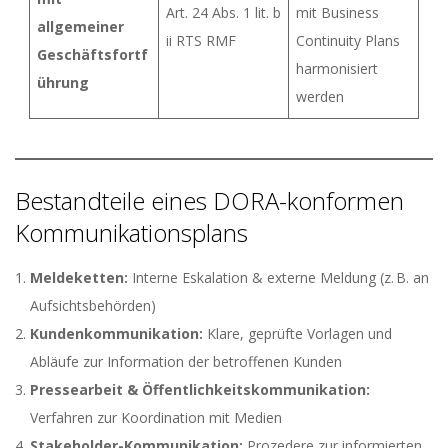
Art. 24 Abs. 1 lit. b
mit Business
allgemeiner
ii RTS RMF
Continuity Plans
Geschäftsfortf
harmonisiert
ührung
werden
Bestandteile eines DORA-konformen
Kommunikationsplans
Meldeketten:
Interne Eskalation & externe Meldung (z. B. an
Aufsichtsbehörden)
Kundenkommunikation:
Klare, geprüfte Vorlagen und
Abläufe zur Information der betroffenen Kunden
Pressearbeit & Öffentlichkeitskommunikation:
Verfahren zur Koordination mit Medien
Stakeholder-Kommunikation:
Prozedere zur informierten