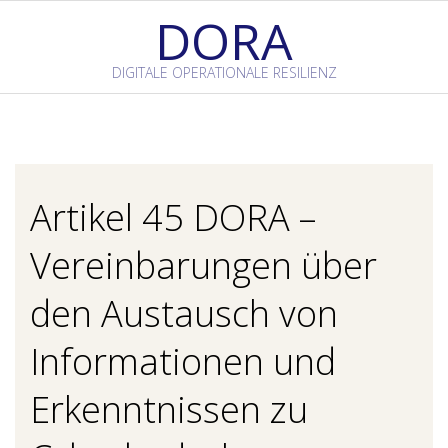
Skip
DORA
to
content
DIGITALE OPERATIONALE RESILIENZ
Primary
Navigation
Menu
Artikel 45 DORA –
Vereinbarungen über
den Austausch von
Informationen und
Erkenntnissen zu