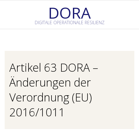
Skip
DORA
to
content
DIGITALE OPERATIONALE RESILIENZ
Primary
Navigation
Menu
Artikel 63 DORA –
Änderungen der
Verordnung (EU)
2016/1011