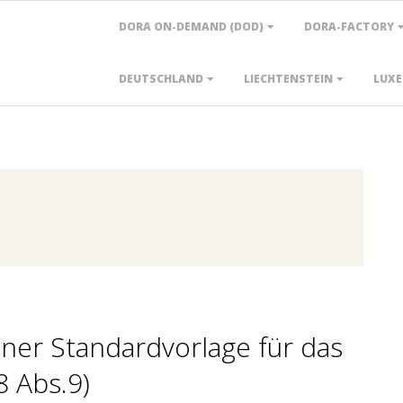
Primary
DORA ON-DEMAND (DOD)
DORA-FACTORY
Navigation
Menu
DEUTSCHLAND
LIECHTENSTEIN
LUX
einer Standardvorlage für das
8 Abs.9)