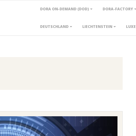
Primary
DORA ON-DEMAND (DOD)
DORA-FACTORY
Navigation
Menu
DEUTSCHLAND
LIECHTENSTEIN
LUX