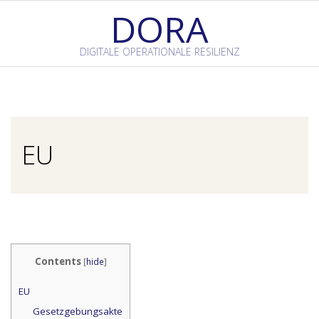
Skip
DORA
to
content
DIGITALE OPERATIONALE RESILIENZ
Primary
Navigation
Menu
EU
Contents
[
hide
]
EU
Gesetzgebungsakte