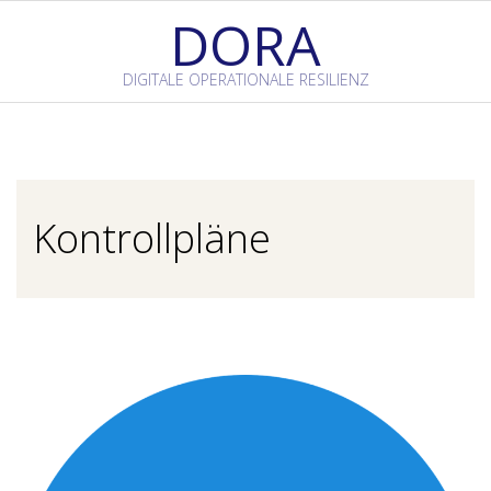
Skip
DORA
to
content
DIGITALE OPERATIONALE RESILIENZ
Primary
Navigation
Menu
Kontrollpläne